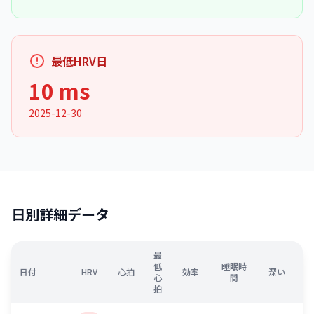
最低HRV日
10 ms
2025-12-30
日別詳細データ
最
低
睡眠時
日付
HRV
心拍
効率
深い
心
間
拍