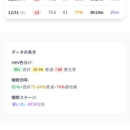
12/31
70.6
61
77%
8h10m
25m
4
(水)
13
データの見方
HRV色分け:
良好
普通
要注意
35+
25-34
~24
睡眠効率:
85%+
良好
75-84%
普通
~74%
要改善
睡眠ステージ:
深い
浅い
REM
覚醒