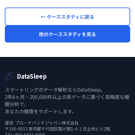
← ケーススタディに戻る
他のケーススタディを見る
DataSleep
スマートリングのデータ解析ならDataSleep。
2年6ヶ月・200,000件以上の実データに基づく高精度な睡
眠分析で、
あなたの健康をサポートします。
運営:
ブロードバンドジャパン株式会社
〒100-0013 東京都千代田区霞が関1-4-1 日土地ビル2階
TEL: 050-5473-9708