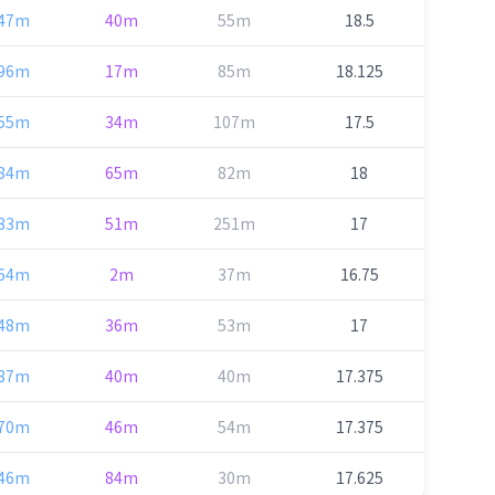
47m
40m
55m
18.5
96m
17m
85m
18.125
55m
34m
107m
17.5
84m
65m
82m
18
33m
51m
251m
17
64m
2m
37m
16.75
48m
36m
53m
17
87m
40m
40m
17.375
70m
46m
54m
17.375
46m
84m
30m
17.625