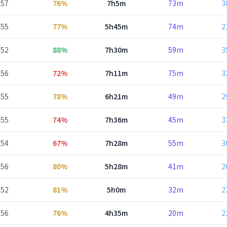
57
76%
7h5m
73m
3
55
77%
5h45m
74m
2
52
88%
7h30m
59m
3
56
72%
7h11m
75m
3
55
78%
6h21m
49m
2
55
74%
7h36m
45m
3
54
67%
7h28m
55m
3
56
80%
5h28m
41m
2
52
81%
5h0m
32m
2
56
76%
4h35m
20m
2