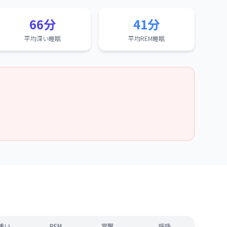
66分
41分
平均深い睡眠
平均REM睡眠
浅い
REM
覚醒
呼吸