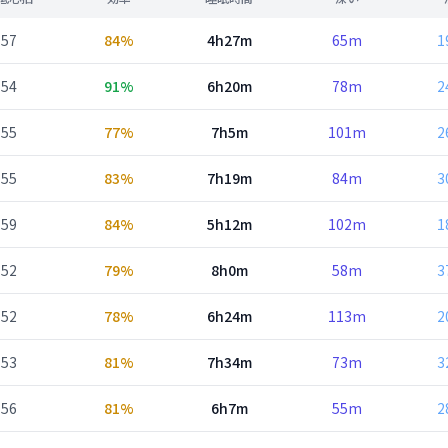
57
84%
4h27m
65m
1
54
91%
6h20m
78m
2
55
77%
7h5m
101m
2
55
83%
7h19m
84m
3
59
84%
5h12m
102m
1
52
79%
8h0m
58m
3
52
78%
6h24m
113m
2
53
81%
7h34m
73m
3
56
81%
6h7m
55m
2