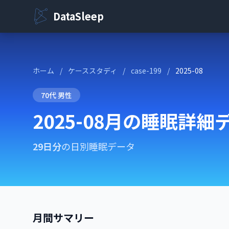
DataSleep
ホーム
/
ケーススタディ
/
case-199
/
2025-08
70代 男性
2025-08月の睡眠詳細
29日分
の日別睡眠データ
月間サマリー