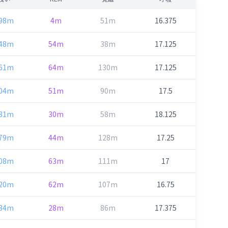
98m
4m
51m
16.375
48m
54m
38m
17.125
61m
64m
130m
17.125
04m
51m
90m
17.5
81m
30m
58m
18.125
79m
44m
128m
17.25
08m
63m
111m
17
20m
62m
107m
16.75
84m
28m
86m
17.375