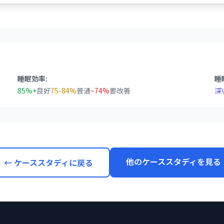
睡眠効率:
睡
85%+
良好
75-84%
普通
~74%
要改善
深
他のケーススタディを見る
← ケーススタディに戻る