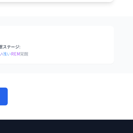
眠ステージ:
い
浅い
REM
覚醒