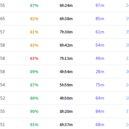
55
87%
6h24m
97m
2
65
82%
6h38m
85m
2
57
81%
7h30m
61m
3
58
83%
6h42m
54m
2
58
63%
7h13m
49m
3
58
89%
4h54m
28m
2
54
87%
5h59m
75m
2
52
88%
4h50m
64m
1
55
90%
8h20m
84m
3
51
93%
6h37m
68m
2