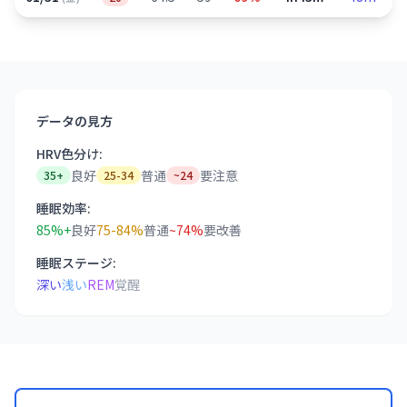
データの見方
HRV色分け:
良好
普通
要注意
35+
25-34
~24
睡眠効率:
85%+
良好
75-84%
普通
~74%
要改善
睡眠ステージ:
深い
浅い
REM
覚醒