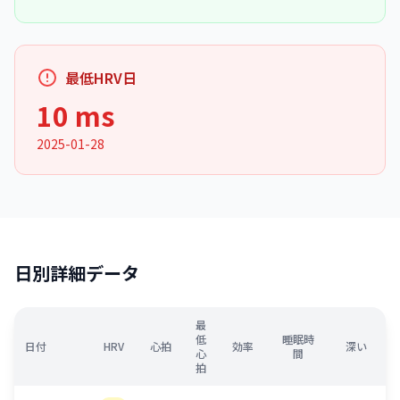
最低HRV日
10 ms
2025-01-28
日別詳細データ
最
低
睡眠時
日付
HRV
心拍
効率
深い
心
間
拍