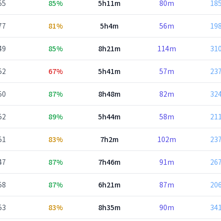
55
85%
5h11m
80m
18
77
81%
5h4m
56m
19
49
85%
8h21m
114m
31
52
67%
5h41m
57m
23
50
87%
8h48m
82m
32
52
89%
5h44m
58m
21
51
83%
7h2m
102m
23
47
87%
7h46m
91m
26
58
87%
6h21m
87m
20
53
83%
8h35m
90m
34