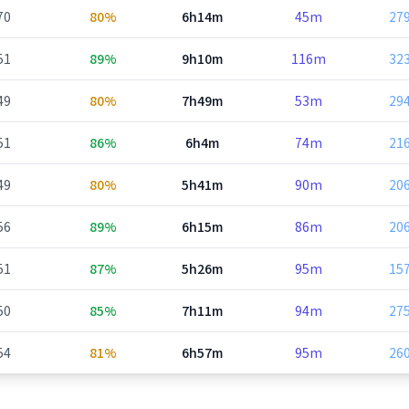
70
80%
6h14m
45m
27
51
89%
9h10m
116m
32
49
80%
7h49m
53m
29
51
86%
6h4m
74m
21
49
80%
5h41m
90m
20
56
89%
6h15m
86m
20
51
87%
5h26m
95m
15
50
85%
7h11m
94m
27
54
81%
6h57m
95m
26