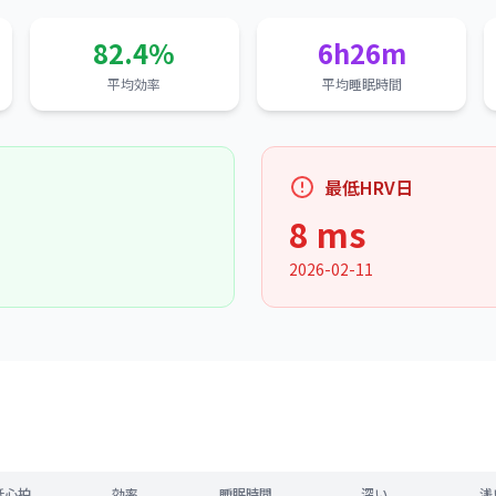
82.4%
6h26m
平均効率
平均睡眠時間
最低HRV日
8 ms
2026-02-11
低心拍
効率
睡眠時間
深い
浅