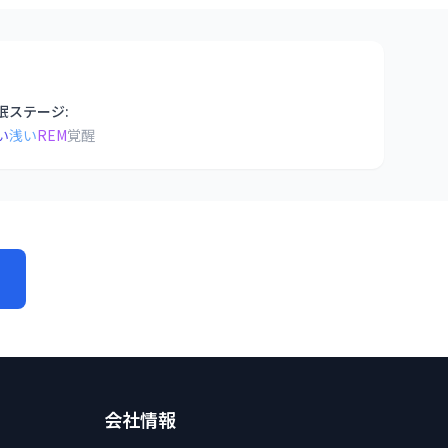
眠ステージ:
い
浅い
REM
覚醒
会社情報