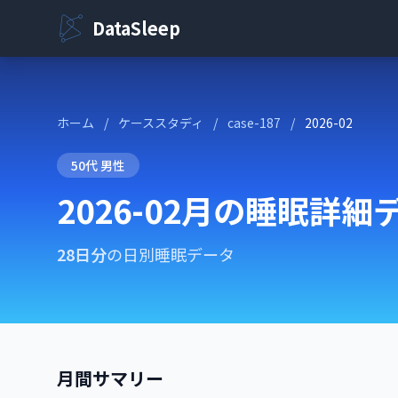
DataSleep
ホーム
/
ケーススタディ
/
case-187
/
2026-02
50代 男性
2026-02月の睡眠詳細
28日分
の日別睡眠データ
月間サマリー