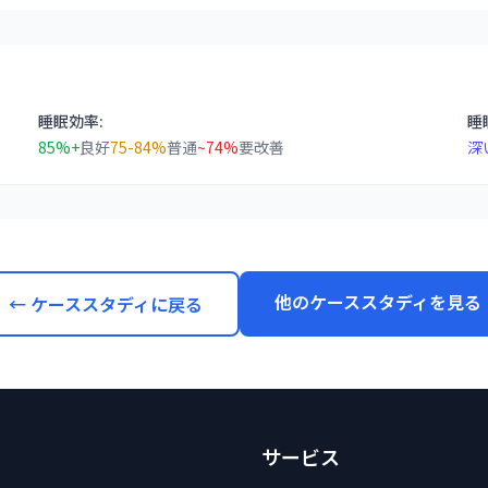
睡眠効率:
睡
85%+
良好
75-84%
普通
~74%
要改善
深
他のケーススタディを見る
← ケーススタディに戻る
サービス