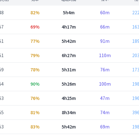
48
82%
5h4m
60m
22
57
69%
4h17m
66m
16
51
77%
5h42m
91m
18
51
79%
6h27m
110m
20
59
78%
5h31m
76m
17
54
90%
5h26m
100m
19
63
76%
4h25m
47m
19
55
81%
8h34m
74m
39
53
83%
5h42m
69m
19