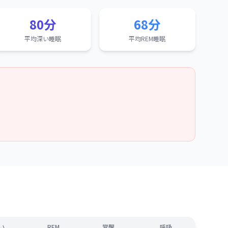
80分
68分
平均深い睡眠
平均REM睡眠
い
REM
覚醒
呼吸