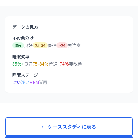
データの見方
HRV色分け:
良好
普通
要注意
35+
25-34
~24
睡眠効率:
85%+
良好
75-84%
普通
~74%
要改善
睡眠ステージ:
深い
浅い
REM
覚醒
← ケーススタディに戻る