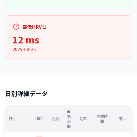
最低HRV日
12 ms
2025-08-26
日別詳細データ
最
低
睡眠時
日付
HRV
心拍
効率
深い
心
間
拍