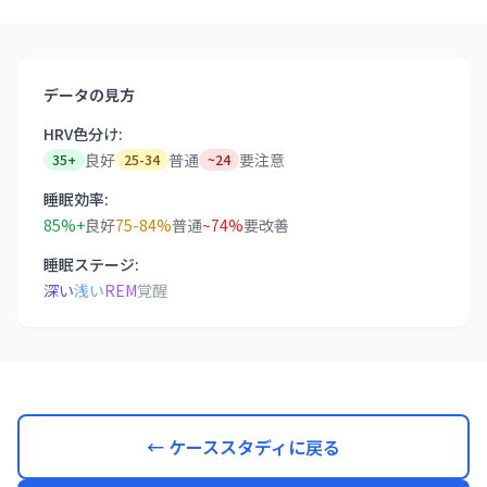
データの見方
HRV色分け:
良好
普通
要注意
35+
25-34
~24
睡眠効率:
85%+
良好
75-84%
普通
~74%
要改善
睡眠ステージ:
深い
浅い
REM
覚醒
← ケーススタディに戻る