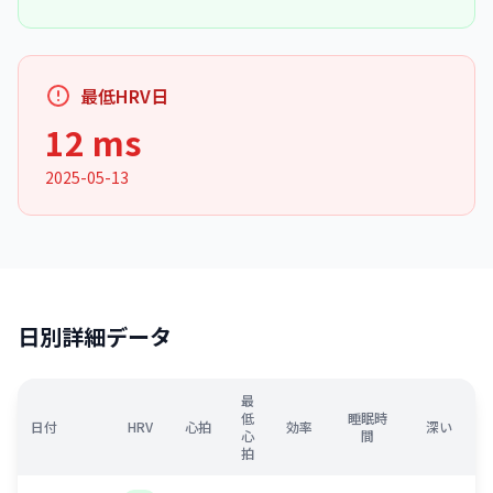
最低HRV日
12 ms
2025-05-13
日別詳細データ
最
低
睡眠時
日付
HRV
心拍
効率
深い
心
間
拍