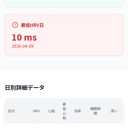
最低HRV日
10 ms
2026-04-09
日別詳細データ
最
低
睡眠時
日付
HRV
心拍
効率
深い
心
間
拍