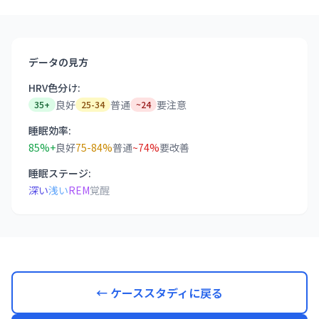
データの見方
HRV色分け:
良好
普通
要注意
35+
25-34
~24
睡眠効率:
85%+
良好
75-84%
普通
~74%
要改善
睡眠ステージ:
深い
浅い
REM
覚醒
← ケーススタディに戻る