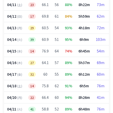
04/11
66.1
56
88%
8h22m
73m
(土)
23
04/12
69.8
61
84%
5h59m
62m
(日)
17
04/13
60.5
54
93%
4h18m
72m
(月)
29
04/14
60.9
51
95%
6h9m
103m
(火)
39
04/15
76.9
64
74%
6h45m
54m
(水)
14
04/16
64.1
57
89%
5h37m
69m
(木)
27
04/17
60
55
89%
6h12m
60m
(金)
32
04/18
75.8
62
91%
6h5m
76m
(土)
14
04/20
66.4
60
94%
8h26m
41m
(月)
22
04/21
58.8
52
89%
6h48m
76m
(火)
41