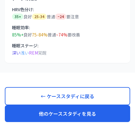
HRV色分け:
良好
普通
要注意
35+
25-34
~24
睡眠効率:
85%+
良好
75-84%
普通
~74%
要改善
睡眠ステージ:
深い
浅い
REM
覚醒
← ケーススタディに戻る
他のケーススタディを見る