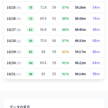
10/25
71.8
59
87%
5h26m
54m
(水)
75
10/26
69.9
55
88%
6h36m
76m
(木)
72
10/27
56.8
50
86%
6h45m
48m
(金)
62
10/28
70.9
66
87%
6h33m
68m
(土)
50
10/29
68
59
82%
5h17m
86m
(日)
65
10/30
69.6
59
91%
6h22m
64m
(月)
44
10/31
65
55
91%
6h14m
98m
(火)
48
データの見方