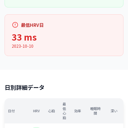
最低HRV日
33 ms
2023-10-10
日別詳細データ
最
低
睡眠時
日付
HRV
心拍
効率
深い
心
間
拍