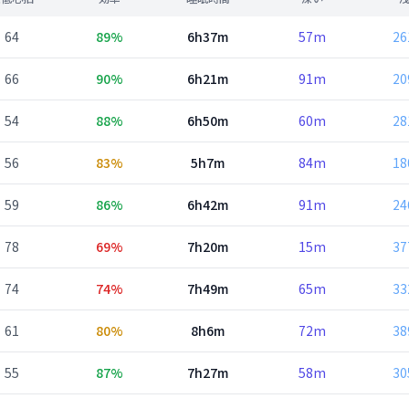
64
89%
6h37m
57m
2
66
90%
6h21m
91m
2
54
88%
6h50m
60m
2
56
83%
5h7m
84m
1
59
86%
6h42m
91m
2
78
69%
7h20m
15m
3
74
74%
7h49m
65m
3
61
80%
8h6m
72m
3
55
87%
7h27m
58m
3