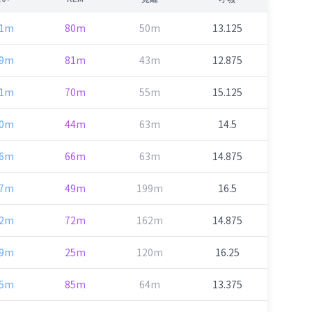
61m
80m
50m
13.125
09m
81m
43m
12.875
81m
70m
55m
15.125
80m
44m
63m
14.5
46m
66m
63m
14.875
77m
49m
199m
16.5
32m
72m
162m
14.875
89m
25m
120m
16.25
05m
85m
64m
13.375