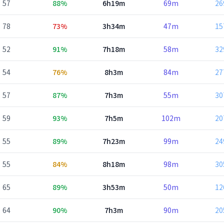
57
88%
6h19m
69m
2
78
73%
3h34m
47m
1
52
91%
7h18m
58m
3
54
76%
8h3m
84m
2
57
87%
7h3m
55m
3
59
93%
7h5m
102m
2
55
89%
7h23m
99m
2
55
84%
8h18m
98m
3
65
89%
3h53m
50m
1
64
90%
7h3m
90m
2