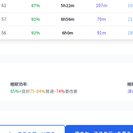
61
87%
5h22m
107m
1
57
92%
6h56m
70m
2
56
92%
6h0m
91m
1
睡眠効率:
睡
85%+
良好
75-84%
普通
~74%
要改善
深