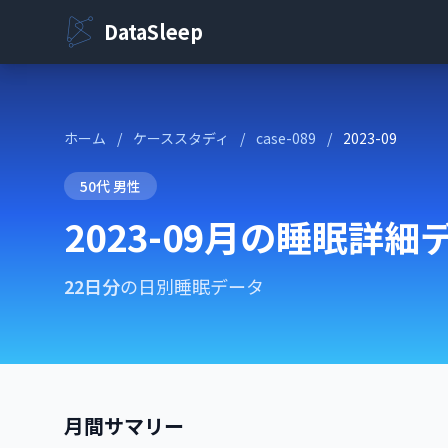
DataSleep
ホーム
/
ケーススタディ
/
case-089
/
2023-09
50代 男性
2023-09月の睡眠詳細
22日分
の日別睡眠データ
月間サマリー