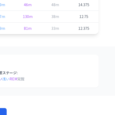
69m
46m
48m
14.375
17m
130m
38m
12.75
89m
81m
33m
12.375
眠ステージ:
い
浅い
REM
覚醒