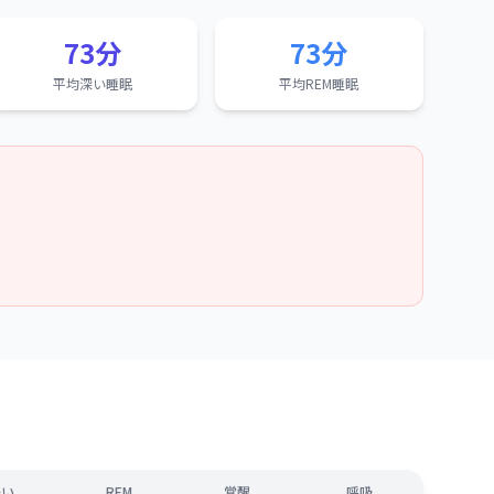
73分
73分
平均深い睡眠
平均REM睡眠
浅い
REM
覚醒
呼吸