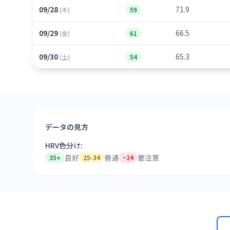
09/28
71.9
(木)
59
09/29
66.5
(金)
61
09/30
65.3
(土)
54
データの見方
HRV色分け:
良好
普通
要注意
35+
25-34
~24