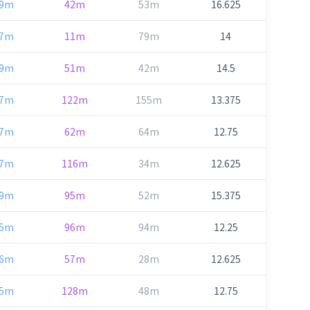
69m
42m
53m
16.625
57m
11m
79m
14
29m
51m
42m
14.5
77m
122m
155m
13.375
07m
62m
64m
12.75
07m
116m
34m
12.625
49m
95m
52m
15.375
05m
96m
94m
12.25
26m
57m
28m
12.625
05m
128m
48m
12.75