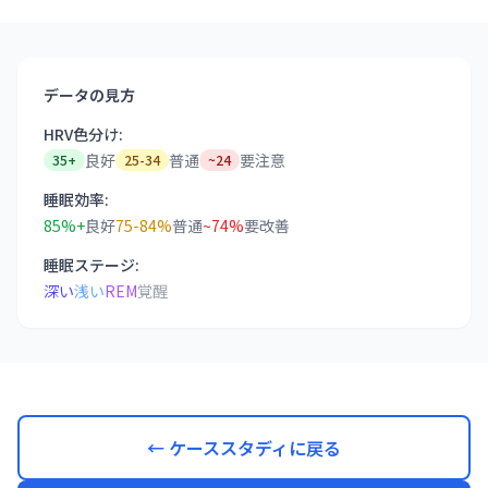
データの見方
HRV色分け:
良好
普通
要注意
35+
25-34
~24
睡眠効率:
85%+
良好
75-84%
普通
~74%
要改善
睡眠ステージ:
深い
浅い
REM
覚醒
← ケーススタディに戻る