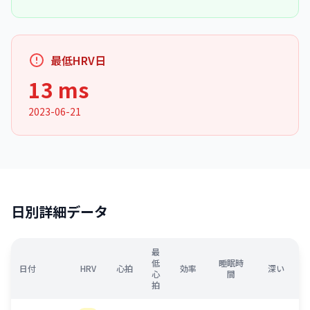
最低HRV日
13 ms
2023-06-21
日別詳細データ
最
低
睡眠時
日付
HRV
心拍
効率
深い
心
間
拍