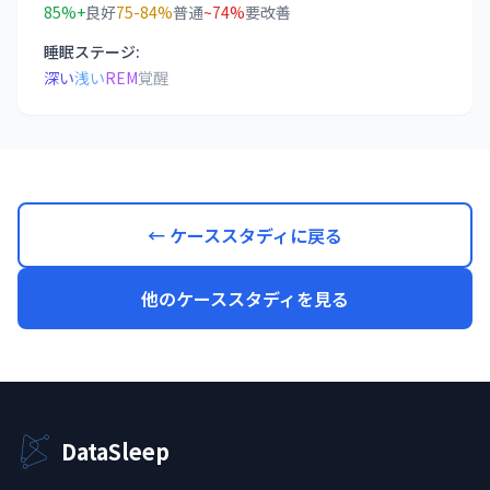
85%+
良好
75-84%
普通
~74%
要改善
睡眠ステージ:
深い
浅い
REM
覚醒
← ケーススタディに戻る
他のケーススタディを見る
DataSleep