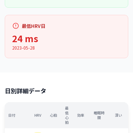
最低HRV日
24 ms
2023-05-28
日別詳細データ
最
低
睡眠時
日付
HRV
心拍
効率
深い
心
間
拍