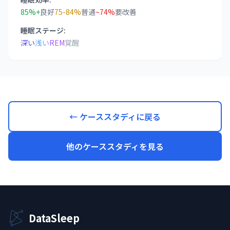
85%+
良好
75-84%
普通
~74%
要改善
睡眠ステージ:
深い
浅い
REM
覚醒
← ケーススタディに戻る
他のケーススタディを見る
DataSleep