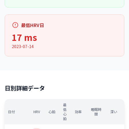
最低HRV日
17 ms
2023-07-14
日別詳細データ
最
低
睡眠時
日付
HRV
心拍
効率
深い
心
間
拍