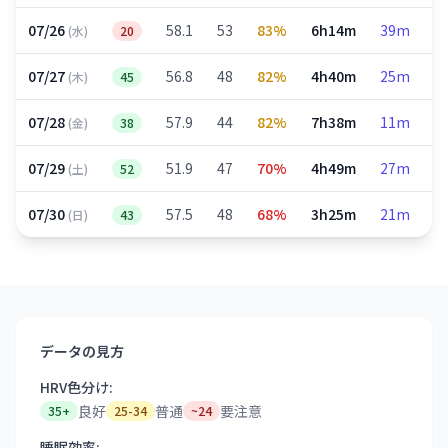
07/26
58.1
53
83%
6h14m
39m
2
(水)
20
07/27
56.8
48
82%
4h40m
25m
1
(木)
45
07/28
57.9
44
82%
7h38m
11m
3
(金)
38
07/29
51.9
47
70%
4h49m
27m
2
(土)
52
07/30
57.5
48
68%
3h25m
21m
1
(日)
43
データの見方
HRV色分け:
良好
普通
要注意
35+
25-34
~24
睡眠効率: