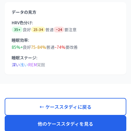
データの見方
HRV色分け:
良好
普通
要注意
35+
25-34
~24
睡眠効率:
85%+
良好
75-84%
普通
~74%
要改善
睡眠ステージ:
深い
浅い
REM
覚醒
← ケーススタディに戻る
他のケーススタディを見る