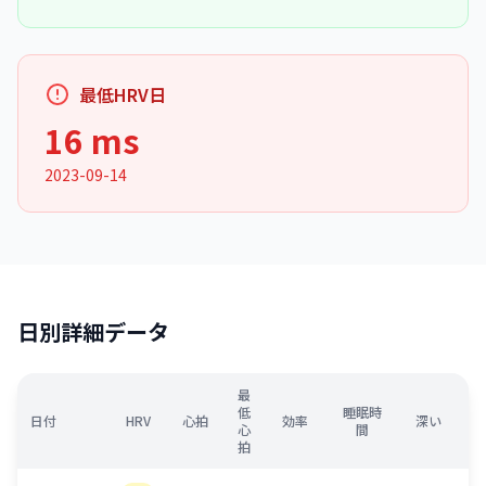
最低HRV日
16 ms
2023-09-14
日別詳細データ
最
低
睡眠時
日付
HRV
心拍
効率
深い
心
間
拍