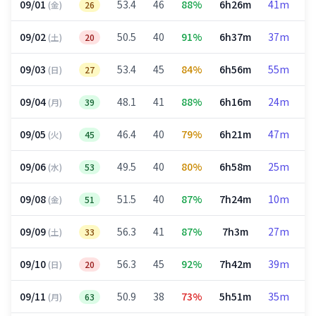
09/01
53.4
46
88%
6h26m
41m
3
(金)
26
09/02
50.5
40
91%
6h37m
37m
3
(土)
20
09/03
53.4
45
84%
6h56m
55m
3
(日)
27
09/04
48.1
41
88%
6h16m
24m
2
(月)
39
09/05
46.4
40
79%
6h21m
47m
2
(火)
45
09/06
49.5
40
80%
6h58m
25m
3
(水)
53
09/08
51.5
40
87%
7h24m
10m
3
(金)
51
09/09
56.3
41
87%
7h3m
27m
3
(土)
33
09/10
56.3
45
92%
7h42m
39m
3
(日)
20
09/11
50.9
38
73%
5h51m
35m
2
(月)
63