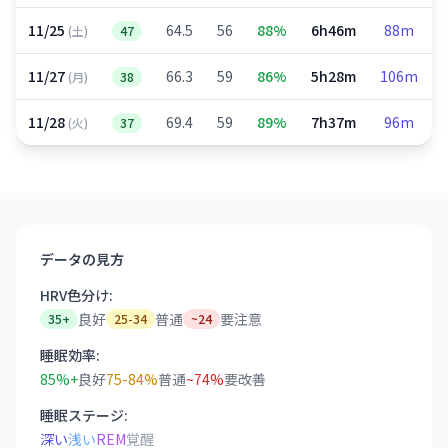
11/25
64.5
56
88%
6h46m
88m
(土)
47
11/27
66.3
59
86%
5h28m
106m
(月)
38
11/28
69.4
59
89%
7h37m
96m
(火)
37
データの見方
HRV色分け:
良好
普通
要注意
35+
25-34
~24
睡眠効率:
85%+
良好
75-84%
普通
~74%
要改善
睡眠ステージ:
深い
浅い
REM
覚醒