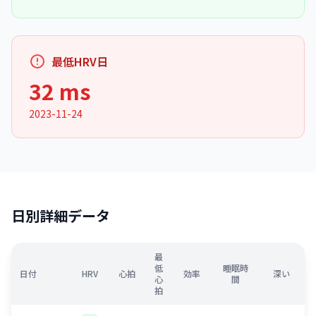
最低HRV日
32 ms
2023-11-24
日別詳細データ
最
低
睡眠時
日付
HRV
心拍
効率
深い
心
間
拍