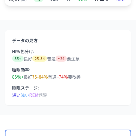
データの見方
HRV色分け:
良好
普通
要注意
35+
25-34
~24
睡眠効率:
85%+
良好
75-84%
普通
~74%
要改善
睡眠ステージ:
深い
浅い
REM
覚醒