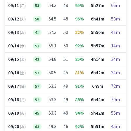
09/11
54.3
48
95%
5h27m
66m
1
(月)
53
09/12
54.5
48
96%
6h41m
53m
2
(火)
50
09/13
57.3
50
82%
5h50m
41m
2
(水)
41
09/14
55.1
50
92%
5h57m
14m
3
(木)
52
09/15
54.8
51
85%
4h14m
24m
1
(金)
42
09/16
50.5
45
81%
6h42m
34m
2
(土)
53
09/17
53.3
49
91%
6h9m
72m
1
(日)
57
09/18
53.3
49
86%
6h44m
70m
2
(月)
52
09/19
53.3
48
94%
5h42m
56m
2
(火)
45
09/20
49.3
46
92%
5h51m
45m
2
(水)
63