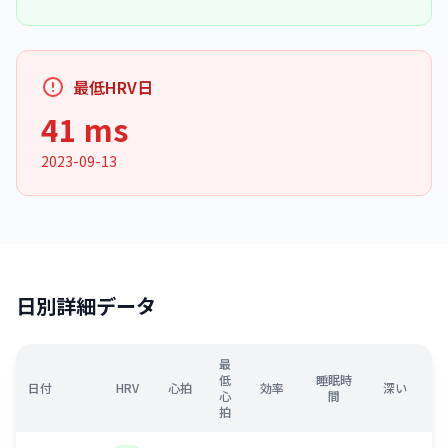
最低HRV日
41 ms
2023-09-13
日別詳細データ
最
低
睡眠時
日付
HRV
心拍
効率
深い
心
間
拍