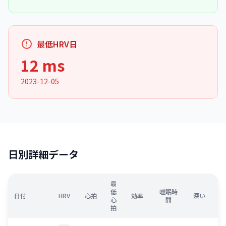
最低HRV日
12 ms
2023-12-05
日別詳細データ
最
低
睡眠時
日付
HRV
心拍
効率
深い
心
間
拍