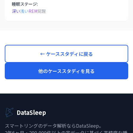
睡眠ステージ:
深い
浅い
REM
覚醒
← ケーススタディに戻る
他のケーススタディを見る
DataSleep
スマートリングのデータ解析ならDataSleep。
2年6ヶ月・200,000件以上の実データに基づく高精度な睡