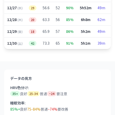
12/27
56.6
52
90%
5h52m
49m
2
(水)
29
12/28
63.3
56
85%
6h8m
62m
2
(木)
20
12/29
65.9
57
86%
5h2m
49m
1
(金)
18
12/30
73.3
65
91%
5h1m
39m
2
(土)
42
データの見方
HRV色分け:
良好
普通
要注意
35+
25-34
~24
睡眠効率:
85%+
良好
75-84%
普通
~74%
要改善