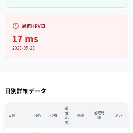
最低HRV日
17 ms
2023-05-23
日別詳細データ
最
低
睡眠時
日付
HRV
心拍
効率
深い
心
間
拍