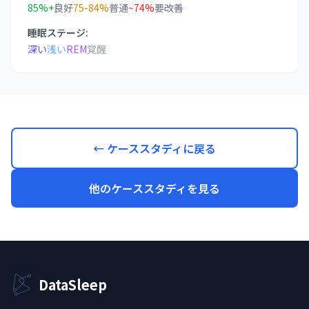
85%+
良好
75-84%
普通
~74%
要改善
睡眠ステージ:
深い
浅い
REM
覚醒
← ケーススタディに戻る
他のケーススタディを見る
DataSleep