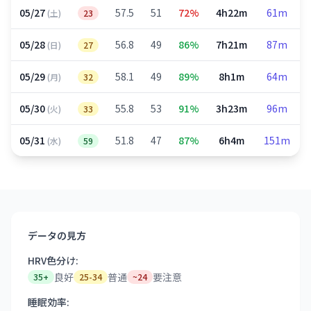
05/27
57.5
51
72%
4h22m
61m
(土)
23
05/28
56.8
49
86%
7h21m
87m
(日)
27
05/29
58.1
49
89%
8h1m
64m
(月)
32
05/30
55.8
53
91%
3h23m
96m
(火)
33
05/31
51.8
47
87%
6h4m
151m
(水)
59
データの見方
HRV色分け:
良好
普通
要注意
35+
25-34
~24
睡眠効率: