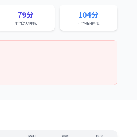
79分
104分
平均深い睡眠
平均REM睡眠
い
REM
覚醒
呼吸