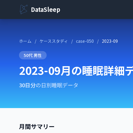
DataSleep
ホーム
/
ケーススタディ
/
case-050
/
2023-09
50代 男性
2023-09月の睡眠詳細
30日分
の日別睡眠データ
月間サマリー