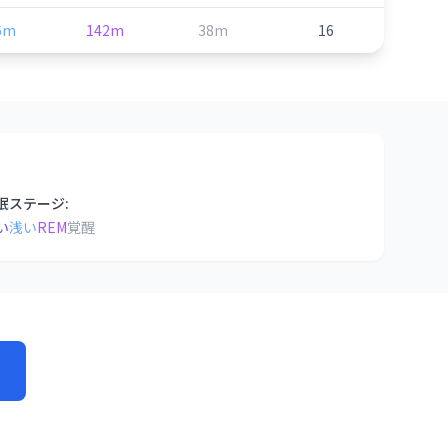
6m
142m
38m
16
眠ステージ:
い
浅い
REM
覚醒