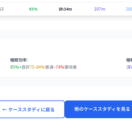
53
93%
8h34m
107m
26
睡眠効率:
睡
85%+
良好
75-84%
普通
~74%
要改善
深
他のケーススタディを見る
← ケーススタディに戻る