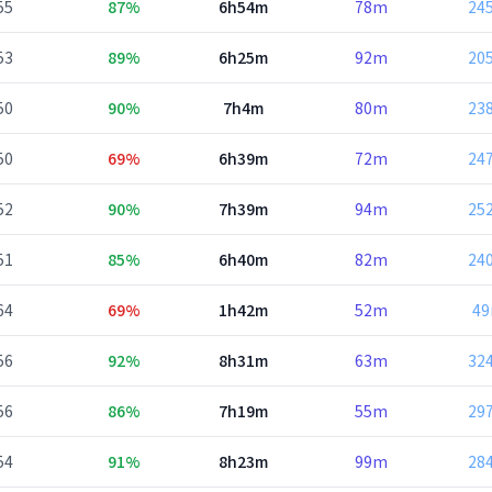
55
87%
6h54m
78m
24
53
89%
6h25m
92m
20
50
90%
7h4m
80m
23
50
69%
6h39m
72m
24
52
90%
7h39m
94m
25
51
85%
6h40m
82m
24
64
69%
1h42m
52m
4
56
92%
8h31m
63m
32
56
86%
7h19m
55m
29
54
91%
8h23m
99m
28