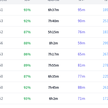
51
93%
6h37m
95m
18
53
92%
7h40m
90m
25
52
87%
5h15m
76m
18
56
88%
8h2m
59m
29
53
86%
7h17m
65m
26
50
89%
7h55m
81m
27
50
87%
6h35m
77m
22
50
92%
7h45m
88m
26
52
93%
6h2m
71m
17