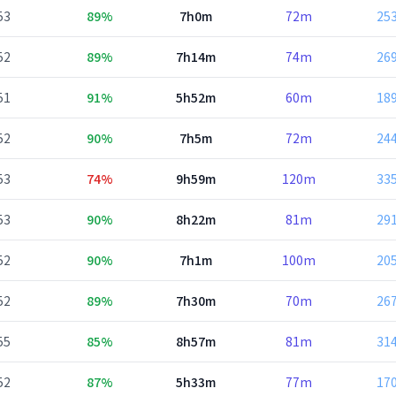
53
89%
7h0m
72m
25
52
89%
7h14m
74m
26
51
91%
5h52m
60m
18
52
90%
7h5m
72m
24
53
74%
9h59m
120m
33
53
90%
8h22m
81m
29
52
90%
7h1m
100m
20
52
89%
7h30m
70m
26
55
85%
8h57m
81m
31
52
87%
5h33m
77m
17