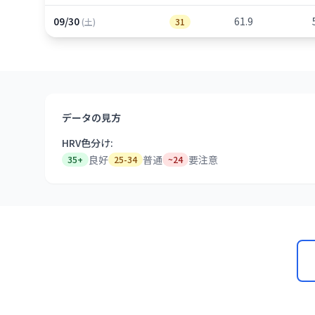
09/30
61.9
(土)
31
データの見方
HRV色分け:
良好
普通
要注意
35+
25-34
~24