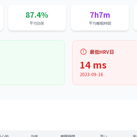
87.4%
7h7m
平均効率
平均睡眠時間
最低HRV日
14 ms
2023-09-16
低心拍
効率
睡眠時間
深い
浅