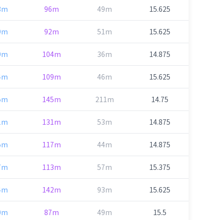
3m
96m
49m
15.625
9m
92m
51m
15.625
9m
104m
36m
14.875
4m
109m
46m
15.625
5m
145m
211m
14.75
1m
131m
53m
14.875
5m
117m
44m
14.875
7m
113m
57m
15.375
4m
142m
93m
15.625
0m
87m
49m
15.5