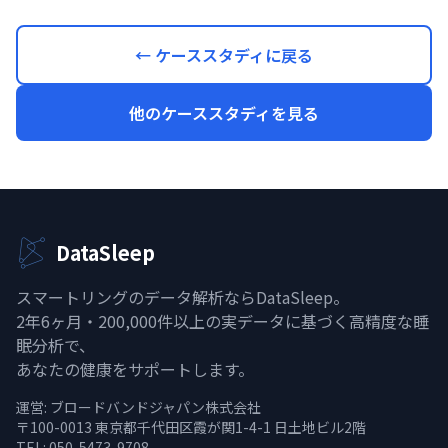
← ケーススタディに戻る
他のケーススタディを見る
DataSleep
スマートリングのデータ解析ならDataSleep。
2年6ヶ月・200,000件以上の実データに基づく高精度な睡
眠分析で、
あなたの健康をサポートします。
運営:
ブロードバンドジャパン株式会社
〒100-0013 東京都千代田区霞が関1-4-1 日土地ビル2階
TEL: 050-5473-9708