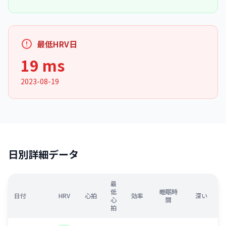
最低HRV日
19 ms
2023-08-19
日別詳細データ
最
低
睡眠時
日付
HRV
心拍
効率
深い
心
間
拍