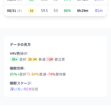
08/31
59.5
53
88%
6h29m
81m
(木)
33
データの見方
HRV色分け:
良好
普通
要注意
35+
25-34
~24
睡眠効率:
85%+
良好
75-84%
普通
~74%
要改善
睡眠ステージ:
深い
浅い
REM
覚醒