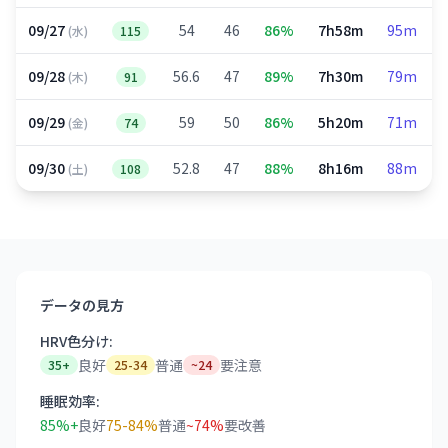
09/27
54
46
86%
7h58m
95m
(水)
115
09/28
56.6
47
89%
7h30m
79m
(木)
91
09/29
59
50
86%
5h20m
71m
(金)
74
09/30
52.8
47
88%
8h16m
88m
(土)
108
データの見方
HRV色分け:
良好
普通
要注意
35+
25-34
~24
睡眠効率:
85%+
良好
75-84%
普通
~74%
要改善