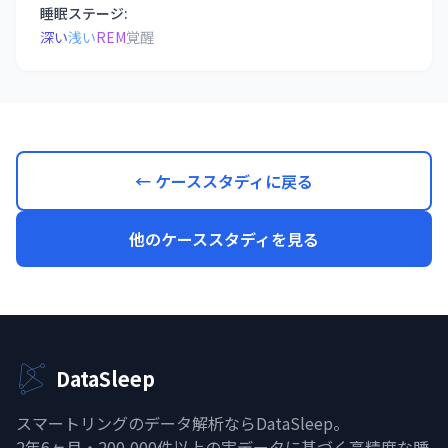
睡眠ステージ:
深い
浅い
REM
覚醒
← ケーススタディに戻る
他のケーススタディを見る
DataSleep
スマートリングのデータ解析ならDataSleep。
2年6ヶ月・200,000件以上の実データに基づく高精度な睡