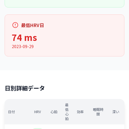
最低HRV日
74 ms
2023-09-29
日別詳細データ
最
低
睡眠時
日付
HRV
心拍
効率
深い
心
間
拍