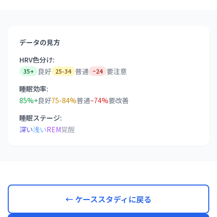
データの見方
HRV色分け:
良好
普通
要注意
35+
25-34
~24
睡眠効率:
85%+
良好
75-84%
普通
~74%
要改善
睡眠ステージ:
深い
浅い
REM
覚醒
← ケーススタディに戻る