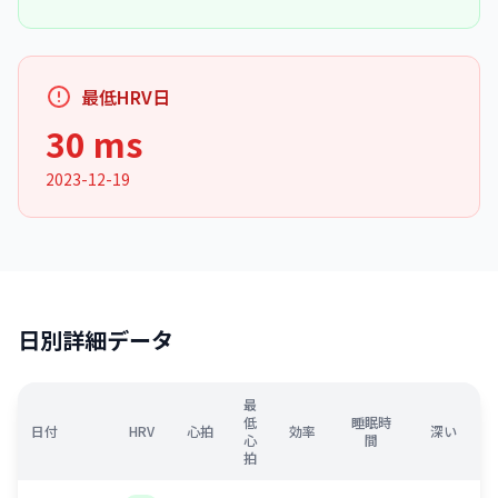
最低HRV日
30 ms
2023-12-19
日別詳細データ
最
低
睡眠時
日付
HRV
心拍
効率
深い
心
間
拍