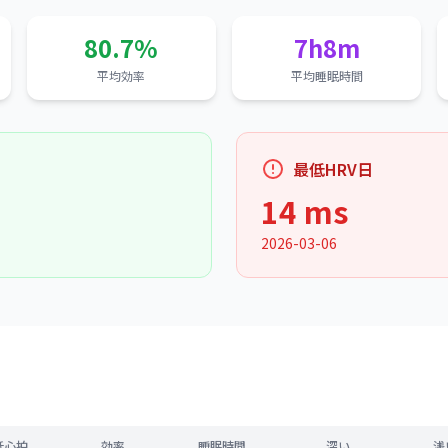
80.7%
7h8m
平均効率
平均睡眠時間
最低HRV日
14 ms
2026-03-06
低心拍
効率
睡眠時間
深い
浅