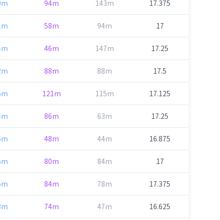
0m
94m
143m
17.375
1m
58m
94m
17
4m
46m
147m
17.25
2m
88m
88m
17.5
6m
121m
115m
17.125
4m
86m
63m
17.25
6m
48m
44m
16.875
5m
80m
84m
17
5m
84m
78m
17.375
3m
74m
47m
16.625