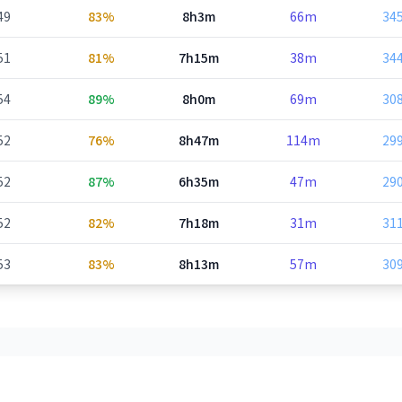
49
83%
8h3m
66m
34
51
81%
7h15m
38m
34
54
89%
8h0m
69m
30
52
76%
8h47m
114m
29
52
87%
6h35m
47m
29
52
82%
7h18m
31m
31
53
83%
8h13m
57m
30