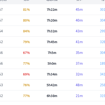
57
81%
7h22m
45m
30
57
80%
7h20m
40m
30
54
84%
7h32m
43m
29
52
79%
7h45m
41m
32
56
67%
7h5m
35m
30
56
77%
5h0m
37m
18
53
69%
7h34m
32m
34
53
76%
5h42m
48m
25
62
77%
6h38m
21m
31