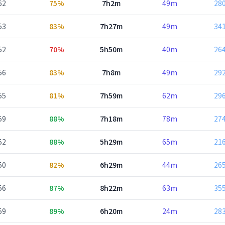
62
75%
7h2m
49m
28
53
83%
7h27m
49m
34
52
70%
5h50m
40m
26
56
83%
7h8m
49m
29
55
81%
7h59m
62m
29
59
88%
7h18m
78m
27
52
88%
5h29m
65m
21
50
82%
6h29m
44m
26
56
87%
8h22m
63m
35
59
89%
6h20m
24m
28