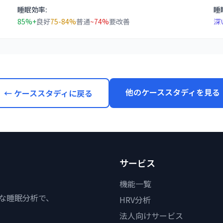
睡眠効率:
睡
85%+
良好
75-84%
普通
~74%
要改善
深
他のケーススタディを見る
← ケーススタディに戻る
サービス
機能一覧
度な睡眠分析で、
HRV分析
法人向けサービス