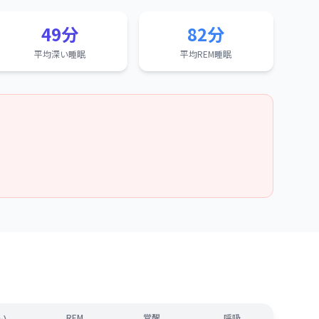
49分
82分
平均深い睡眠
平均REM睡眠
い
REM
覚醒
呼吸