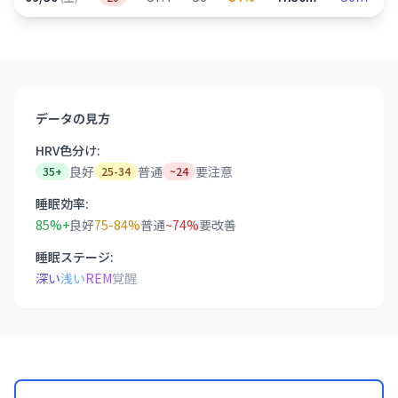
データの見方
HRV色分け:
良好
普通
要注意
35+
25-34
~24
睡眠効率:
85%+
良好
75-84%
普通
~74%
要改善
睡眠ステージ:
深い
浅い
REM
覚醒