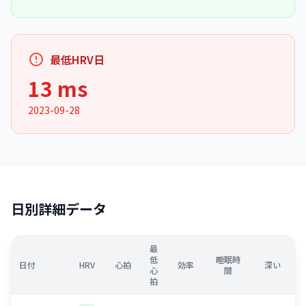
最低HRV日
13 ms
2023-09-28
日別詳細データ
最
低
睡眠時
日付
HRV
心拍
効率
深い
心
間
拍