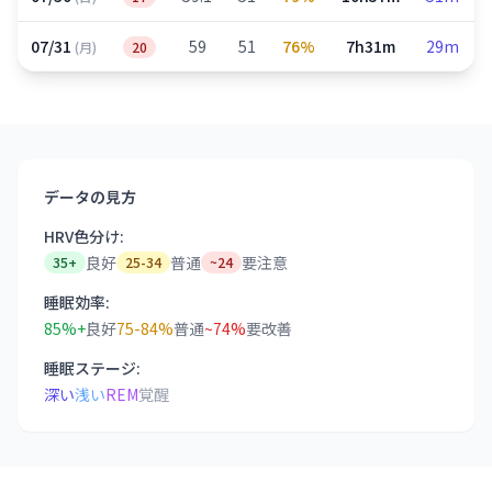
07/31
59
51
76%
7h31m
29m
(月)
20
データの見方
HRV色分け:
良好
普通
要注意
35+
25-34
~24
睡眠効率:
85%+
良好
75-84%
普通
~74%
要改善
睡眠ステージ:
深い
浅い
REM
覚醒