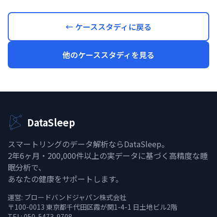
← ケーススタディに戻る
他のケーススタディを見る
DataSleep
スマートリングのデータ解析ならDataSleep。
2年6ヶ月・200,000件以上の実データに基づく高精度な睡
眠分析で、
あなたの健康をサポートします。
運営:
ブロードバンドジャパン株式会社
〒100-0013 東京都千代田区霞が関1-4-1 日土地ビル2階
TEL: 050-5473-9708