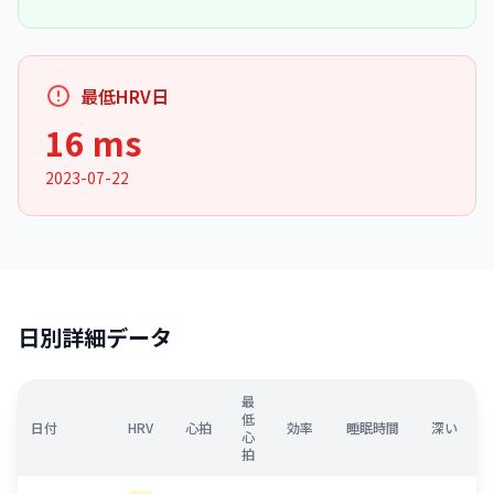
最低HRV日
16 ms
2023-07-22
日別詳細データ
最
低
日付
HRV
心拍
効率
睡眠時間
深い
心
拍