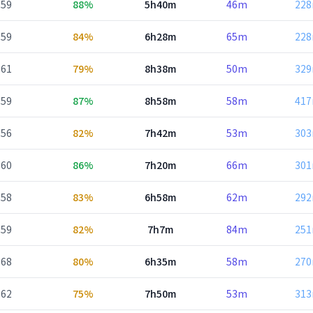
59
88%
5h40m
46m
22
59
84%
6h28m
65m
22
61
79%
8h38m
50m
32
59
87%
8h58m
58m
41
56
82%
7h42m
53m
30
60
86%
7h20m
66m
30
58
83%
6h58m
62m
29
59
82%
7h7m
84m
25
68
80%
6h35m
58m
27
62
75%
7h50m
53m
31