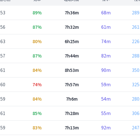
53
89%
7h36m
68m
28
56
87%
7h32m
61m
26
63
80%
6h25m
74m
22
57
87%
7h44m
82m
28
61
84%
8h53m
90m
35
60
74%
7h57m
59m
32
59
84%
7h6m
54m
28
61
85%
7h28m
55m
30
59
83%
7h13m
92m
24