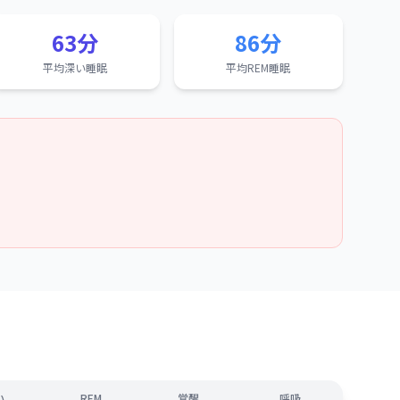
63分
86分
平均深い睡眠
平均REM睡眠
い
REM
覚醒
呼吸