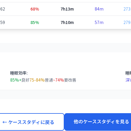
62
68%
7h13m
84m
27
59
85%
7h10m
57m
27
睡眠効率:
睡
85%+
良好
75-84%
普通
~74%
要改善
深
他のケーススタディを見る
← ケーススタディに戻る