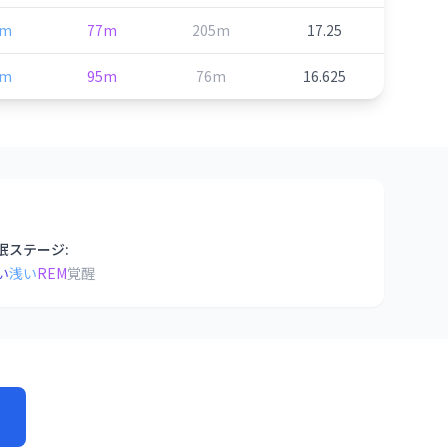
3m
77m
205m
17.25
9m
95m
76m
16.625
眠ステージ:
い
浅い
REM
覚醒