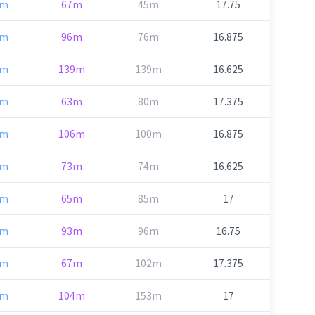
8m
67m
45m
17.75
8m
96m
76m
16.875
9m
139m
139m
16.625
7m
63m
80m
17.375
3m
106m
100m
16.875
1m
73m
74m
16.625
2m
65m
85m
17
1m
93m
96m
16.75
0m
67m
102m
17.375
3m
104m
153m
17