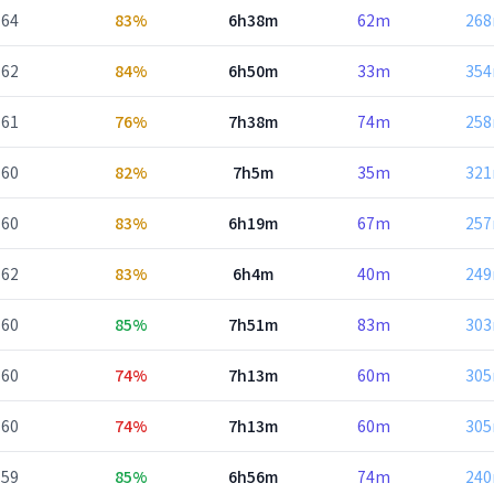
64
83%
6h38m
62m
26
62
84%
6h50m
33m
35
61
76%
7h38m
74m
25
60
82%
7h5m
35m
32
60
83%
6h19m
67m
25
62
83%
6h4m
40m
24
60
85%
7h51m
83m
30
60
74%
7h13m
60m
30
60
74%
7h13m
60m
30
59
85%
6h56m
74m
24