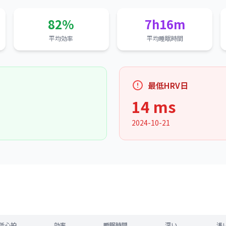
82%
7h16m
平均効率
平均睡眠時間
最低HRV日
14 ms
2024-10-21
低心拍
効率
睡眠時間
深い
浅